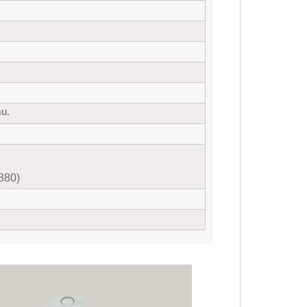
ầu.
880)