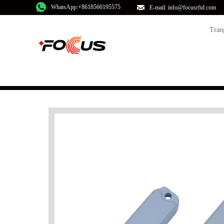
WhatsApp:+8618560195575
E-mail: info@focusrfid.com
Tran