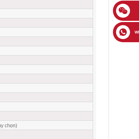
W
ùy chọn)