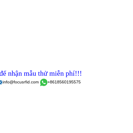
 để nhận mẫu thử miễn phí!!!
info@focusrfid.com
+8618560195575