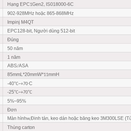
Hạng EPC
Gen2, IS018000-6C
1
902-928MHz hoặc 865-868MHz
Impinj M4QT
EPC128-bit, Người dùng 512-bit
Đúng
50 năm
1 năm
ABS
ASA
/
85mmL*20mmW*
mmH
11
,
-40
°
C
C~+70
-25
°
°
C~+70
C
5%~95%
Đơn
Màn hình
Đinh tán, keo dán hoặc băng keo 3M300LSE (T
w,
Thùng carton