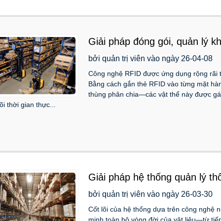
Giải pháp đóng gói, quản lý k
cho dịch vụ vận chuyển nhanh
bởi quản trị viên vào ngày 26-04-08
Công nghệ RFID được ứng dụng rộng rãi tr
Bằng cách gắn thẻ RFID vào từng mặt hàn
thùng phân chia—các vật thể này được g
õi thời gian thực...
Giải pháp hệ thống quản lý t
bởi quản trị viên vào ngày 26-03-30
Cốt lõi của hệ thống dựa trên công nghệ n
minh toàn bộ vòng đời của vật liệu—từ tiế