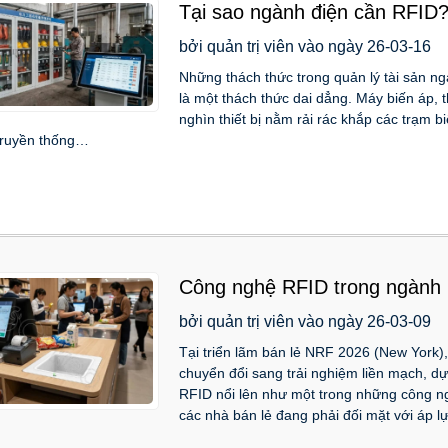
Tại sao ngành điện cần RFID
bởi quản trị viên vào ngày 26-03-16
Những thách thức trong quản lý tài sản ng
là một thách thức dai dẳng. Máy biến áp, 
nghìn thiết bị nằm rải rác khắp các trạm 
truyền thống…
Công nghệ RFID trong ngành b
liền mạch và thông minh tại c
bởi quản trị viên vào ngày 26-03-09
Tại triển lãm bán lẻ NRF 2026 (New York)
chuyển đổi sang trải nghiệm liền mạch, dự
RFID nổi lên như một trong những công ngh
các nhà bán lẻ đang phải đối mặt với áp lự