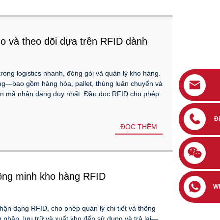
ho và theo dõi dựa trên RFID dành
.
ong logistics nhanh, đóng gói và quản lý kho hàng.
g—bao gồm hàng hóa, pallet, thùng luân chuyển và
án mã nhận dạng duy nhất. Đầu đọc RFID cho phép
Đi
ĐỌC THÊM
hông minh kho hàng RFID
W
hận dạng RFID, cho phép quản lý chi tiết và thông
p nhận, lưu trữ và xuất kho đến sử dụng và trả lại—