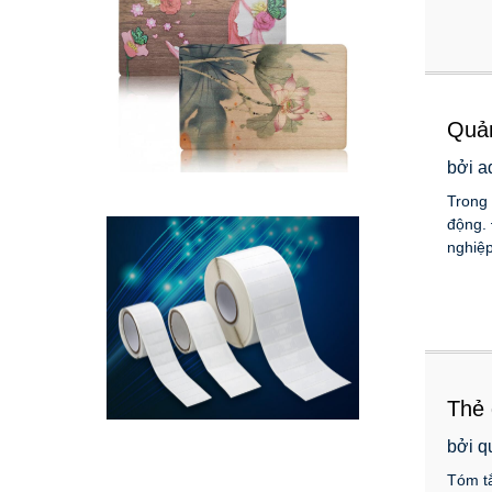
Quản
cậy.
bởi a
Trong 
động. 
nghiệp
Thẻ 
bởi q
Tóm tắ