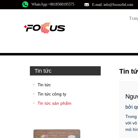
WhatsApp:+8618560195575
E-mail: info@focusrfid.com
Tran
Tin t
Tin tức
Tin tức
Tin tức công ty
Ngườ
Tin tức sản phẩm
tron
bởi q
Trong 
với vô
mô hì