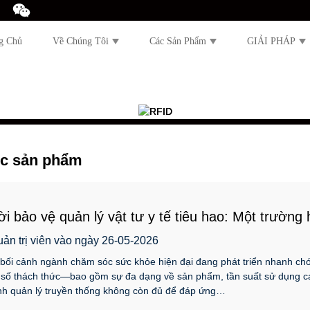
g Chủ
Về Chúng Tôi
Các Sản Phẩm
GIẢI PHÁP
ức sản phẩm
i bảo vệ quản lý vật tư y tế tiêu hao: Một trườn
g hệ thống kệ thông minh
uản trị viên vào ngày 26-05-2026
bối cảnh ngành chăm sóc sức khỏe hiện đại đang phát triển nhanh chóng
 số thách thức—bao gồm sự đa dạng về sản phẩm, tần suất sử dụng ca
nh quản lý truyền thống không còn đủ để đáp ứng…