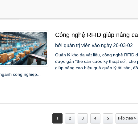
Công nghệ RFID giúp nâng cao
vi đọc 15 mét.
bởi quản trị viên vào ngày 26-03-02
Quản lý kho đa vật liệu, công nghệ RFID 
được gắn "thẻ căn cước kỹ thuật số", cho
giúp nâng cao hiệu quả quản lý tài sản, đ
ngành công nghiệp...
1
2
3
4
5
Tiếp theo >