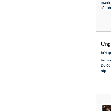
mảnh d
số siê
Ứng 
nghệ
bởi q
Với sự
Do đó,
ráp…