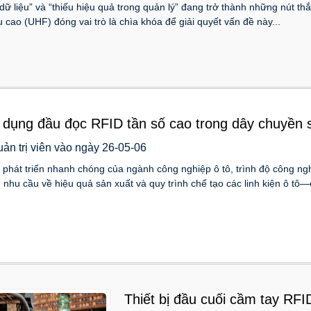
ữ liệu” và “thiếu hiệu quả trong quản lý” đang trở thành những nút thắt
u cao (UHF) đóng vai trò là chìa khóa để giải quyết vấn đề này...
dụng đầu đọc RFID tần số cao trong dây chuyền sả
 nhận dạng chuyển động tiên tiến
uản trị viên vào ngày 26-05-06
 phát triển nhanh chóng của ngành công nghiệp ô tô, trình độ công ng
 nhu cầu về hiệu quả sản xuất và quy trình chế tạo các linh kiện ô tô—
Thiết bị đầu cuối cầm tay RFI