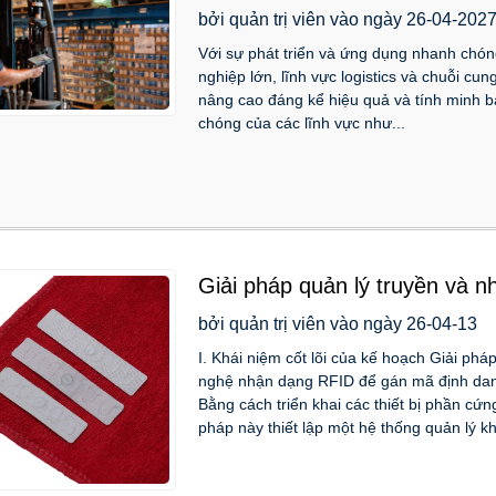
trong quản lý hậu cần.
bởi quản trị viên vào ngày 26-04-202
Với sự phát triển và ứng dụng nhanh chó
nghiệp lớn, lĩnh vực logistics và chuỗi c
nâng cao đáng kể hiệu quả và tính minh b
chóng của các lĩnh vực như...
Giải pháp quản lý truyền và 
bởi quản trị viên vào ngày 26-04-13
I. Khái niệm cốt lõi của kế hoạch Giải ph
nghệ nhận dạng RFID để gán mã định dan
Bằng cách triển khai các thiết bị phần cứn
pháp này thiết lập một hệ thống quản lý kh